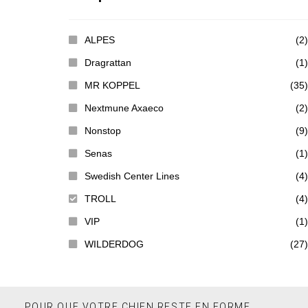
ALPES
(2)
Dragrattan
(1)
MR KOPPEL
(35)
Nextmune Axaeco
(2)
Nonstop
(9)
Senas
(1)
Swedish Center Lines
(4)
TROLL
(4)
VIP
(1)
WILDERDOG
(27)
POUR QUE VOTRE CHIEN RESTE EN FORME