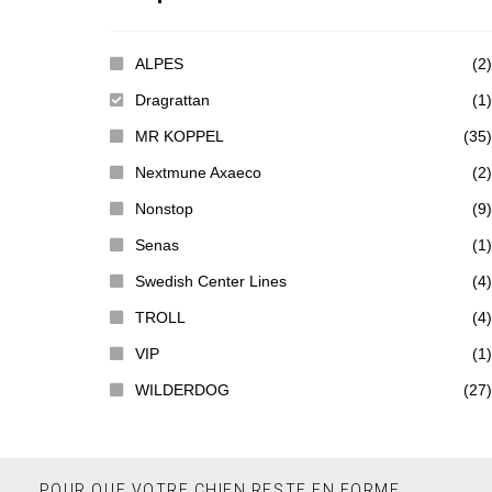
ALPES
(2)
Dragrattan
(1)
MR KOPPEL
(35)
Nextmune Axaeco
(2)
Nonstop
(9)
Senas
(1)
Swedish Center Lines
(4)
TROLL
(4)
VIP
(1)
WILDERDOG
(27)
POUR QUE VOTRE CHIEN RESTE EN FORME