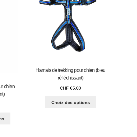
Harnais de trekking pour chien (bleu
réfléchissant)
ur chien
CHF
65.00
nt)
Choix des options
ns