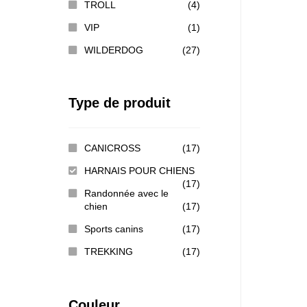
TROLL
(4)
VIP
(1)
WILDERDOG
(27)
Type de produit
CANICROSS
(17)
HARNAIS POUR CHIENS
(17)
Randonnée avec le
chien
(17)
Sports canins
(17)
TREKKING
(17)
Couleur