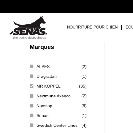
NOURRITURE POUR CHIEN
ÉQU
Marques
ALPES
(2)
Dragrattan
(1)
MR KOPPEL
(35)
Nextmune Axaeco
(2)
Nonstop
(9)
Senas
(1)
Swedish Center Lines
(4)