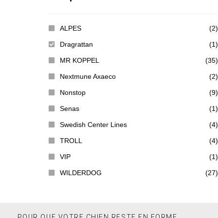
ALPES
(2)
Dragrattan
(1)
MR KOPPEL
(35)
Nextmune Axaeco
(2)
Nonstop
(9)
Senas
(1)
Swedish Center Lines
(4)
TROLL
(4)
VIP
(1)
WILDERDOG
(27)
POUR QUE VOTRE CHIEN RESTE EN FORME