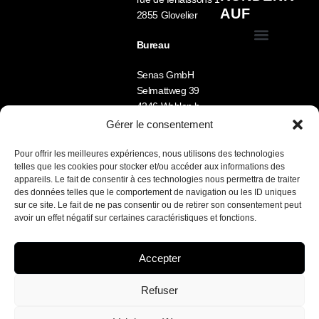
AUF
2855 Glovelier
Bureau
Allgemeine Geschäftsbedingungen (GTC)
Mein Account
Senas GmbH
Selmattweg 39
4246 Wahlen b.
Laufen
Gérer le consentement
Tel.: +41 78 722 33
09
Pour offrir les meilleures expériences, nous utilisons des technologies
telles que les cookies pour stocker et/ou accéder aux informations des
Lu-Ve 8h -12h /
appareils. Le fait de consentir à ces technologies nous permettra de traiter
13h30 – 17h
des données telles que le comportement de navigation ou les ID uniques
sur ce site. Le fait de ne pas consentir ou de retirer son consentement peut
Nous parlons FR /
avoir un effet négatif sur certaines caractéristiques et fonctions.
DE / EN
Accepter
SENAS sarl / site développé par Marketamine.ch
Refuser
Français
(
Französisch
)
Deutsch