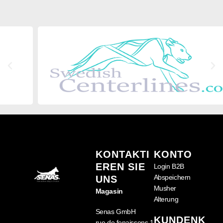
KONTAKTI
KONTO
EREN SIE
Login B2B
Abspeichern
UNS
Musher
Magasin
Alterung
Senas GmbH
KUNDENK
rue de fenaissons 1