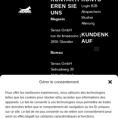
EREN SIE
Login B2B
Abspeichern
UNS
Musher
Magasin
Alterung
Senas GmbH
KUNDENK
rue de fenaissons 1
AUF
2855 Glovelier
Bureau
Allgemeine Geschäftsbedingungen (GTC)
Mein Account
Senas GmbH
Selmattweg 39
4246 Wahlen b.
Laufen
Gérer le consentement
Tel.: +41 78 722 33
09
Pour offrir les meilleures expériences, nous utilisons des technologies
telles que les cookies pour stocker et/ou accéder aux informations des
Lu-Ve 8h -12h /
appareils. Le fait de consentir à ces technologies nous permettra de traiter
13h30 – 17h
des données telles que le comportement de navigation ou les ID uniques
sur ce site. Le fait de ne pas consentir ou de retirer son consentement peut
Nous parlons FR /
avoir un effet négatif sur certaines caractéristiques et fonctions.