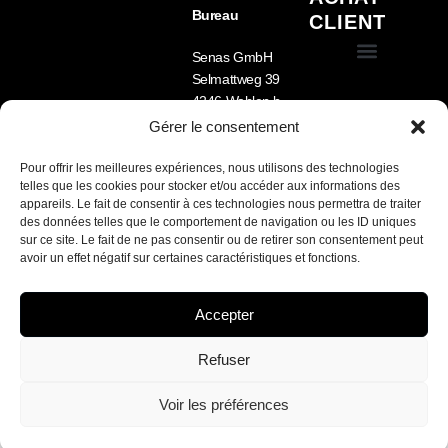
Bureau
CLIENT
Senas GmbH
Selmattweg 39
Conditions générales de vente (CGV)
Équipement pour chien
Nourriture pour chien
Cage pour chien pour voiture – Sécurité, confort et fabrication sur mesure
4246 Wahlen b.
Laufen
Gérer le consentement
Tel.: +41 78 722 33
09
Pour offrir les meilleures expériences, nous utilisons des technologies
telles que les cookies pour stocker et/ou accéder aux informations des
Lu-Ve 8h -12h /
appareils. Le fait de consentir à ces technologies nous permettra de traiter
13h30 – 17h
des données telles que le comportement de navigation ou les ID uniques
sur ce site. Le fait de ne pas consentir ou de retirer son consentement peut
Nous parlons FR /
avoir un effet négatif sur certaines caractéristiques et fonctions.
DE / EN
Accepter
SENAS sarl / site développé par Marketamine.ch
Refuser
Français
Deutsch
(
Allemand
)
Voir les préférences