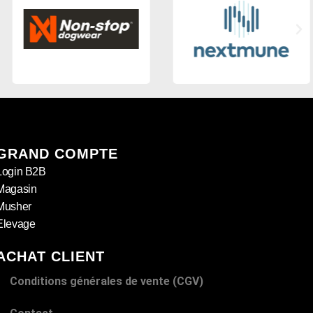
GRAND COMPTE
Login B2B
Magasin
Musher
Elevage
ACHAT CLIENT
Conditions générales de vente (CGV)