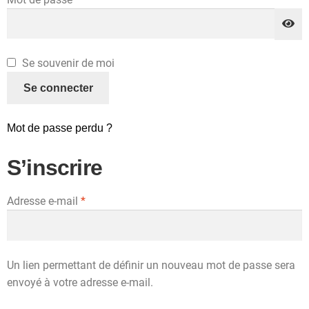
A
Se souvenir de moi
l
Se connecter
t
e
Mot de passe perdu ?
r
n
S’inscrire
a
t
i
Adresse e-mail
*
v
e
:
Un lien permettant de définir un nouveau mot de passe sera
envoyé à votre adresse e-mail.