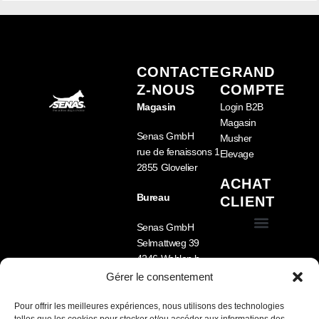
CONTACTE
GRAND
Z-NOUS
COMPTE
Magasin
Login B2B
Magasin
Senas GmbH
Musher
rue de fenaissons 1
Elevage
2855 Glovelier
ACHAT
Bureau
CLIENT
Senas GmbH
Selmattweg 39
Conditions générales de vente (CGV)
Équipement pour chien
Nourriture pour chien
Cage pour chien pour voiture – Sécurité, confort et fabrication sur mesure
4246 Wahlen b.
Laufen
Gérer le consentement
Tel.: +41 78 722 33
09
Pour offrir les meilleures expériences, nous utilisons des technologies