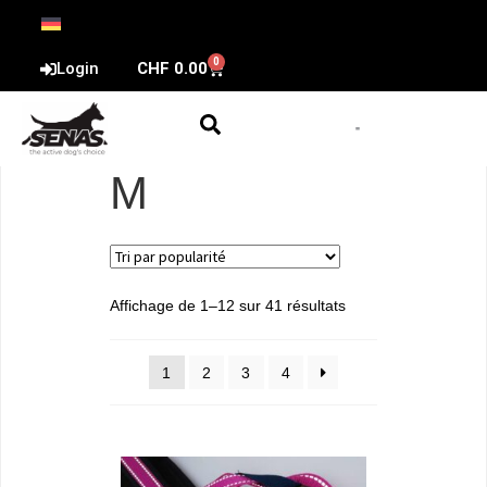
0
Login
CHF
0.00
M
Affichage de 1–12 sur 41 résultats
1
2
3
4