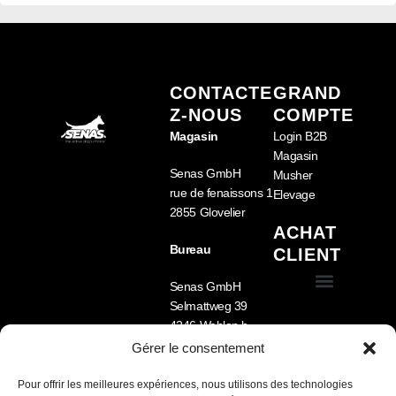
CONTACTE
GRAND
Z-NOUS
COMPTE
Magasin
Login B2B
Magasin
Senas GmbH
Musher
rue de fenaissons 1
Elevage
2855 Glovelier
ACHAT
Bureau
CLIENT
Senas GmbH
Selmattweg 39
Conditions générales de vente (CGV)
Équipement pour chien
Nourriture pour chien
Cage pour chien pour voiture – Sécurité, confort et fabrication sur mesure
4246 Wahlen b.
Laufen
Gérer le consentement
Tel.: +41 78 722 33
09
Pour offrir les meilleures expériences, nous utilisons des technologies