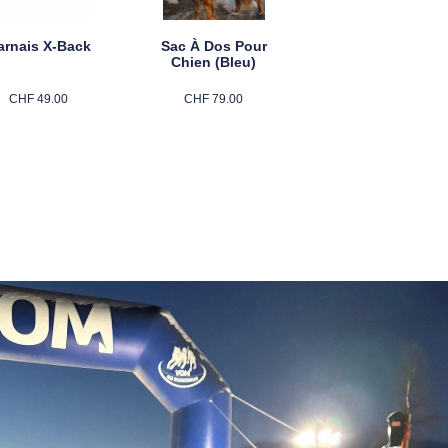
arnais X-Back
Sac À Dos Pour
Chien (bleu)
CHF
49.00
CHF
79.00
Choix Des Options
Choix Des Options