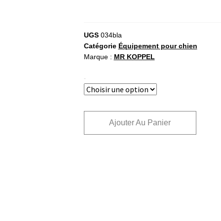
UGS
034bla
Catégorie
Équipement pour chien
Marque :
MR KOPPEL
Taille
Ajouter Au Panier
A
l
t
e
r
n
a