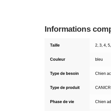
t
i
v
e
Informations com
:
Taille
2
,
3
,
4
,
5
Couleur
bleu
Type de besoin
Chien act
Type de produit
CANIC
Phase de vie
Chien ad