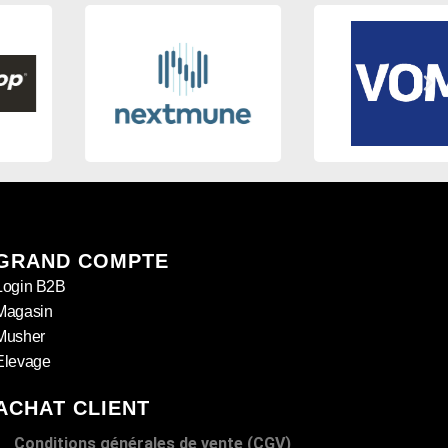
GRAND COMPTE
Login B2B
Magasin
Musher
Elevage
ACHAT CLIENT
Conditions générales de vente (CGV)