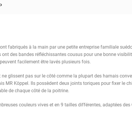
P
t fabriqués à la main par une petite entreprise familiale suéd
s ont des bandes réfléchissantes cousus pour une bonne visibilité
 peuvent facilement être lavés plusieurs fois.
t ne glissent pas sur le côté comme la plupart des harnais conv
s MR Köppel. Ils possèdent deux joints toriques pour fixer le ch
able de chaque côté de la poitrine.
breuses couleurs vives et en 9 tailles différentes, adaptées d