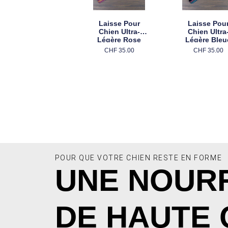
Laisse Pour
Laisse Pou
Chien Ultra-
Chien Ultra
Légère Rose
Légère Bleu
CHF
35.00
CHF
35.00
Ajouter Au Panier
Ajouter Au Panier
POUR QUE VOTRE CHIEN RESTE EN FORME
UNE NOUR
DE HAUTE 