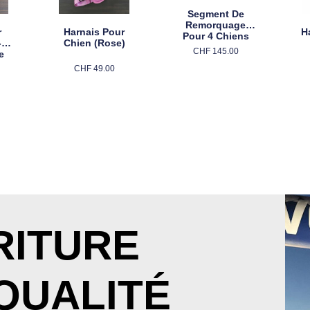
Segment De
Remorquage
r
Harnais Pour
H
Pour 4 Chiens
-
Chien (rose)
CHF
145.00
e
CHF
49.00
Choix Des Options
Choix Des Options
RITURE
QUALITÉ