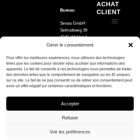
ACHAT
Bureau
CLIENT
Senas GmbH
Selmattweg 39
Conditions générales de vente (CGV)
Équipement pour chien
Nourriture pour chien
Cage pour chien pour voiture – Sécurité, confort et fabrication sur mesure
4246 Wahlen b.
Laufen
Gérer le consentement
Tel.: +41 78 722 33
09
Pour offrir les meilleures expériences, nous utilisons des technologies
telles que les cookies pour stocker et/ou accéder aux informations des
Lu-Ve 8h -12h /
appareils. Le fait de consentir à ces technologies nous permettra de traiter
13h30 – 17h
des données telles que le comportement de navigation ou les ID uniques
sur ce site. Le fait de ne pas consentir ou de retirer son consentement peut
Nous parlons FR /
avoir un effet négatif sur certaines caractéristiques et fonctions.
DE / EN
Accepter
SENAS sarl / site développé par Marketamine.ch
Refuser
Français
Deutsch
(
Allemand
)
Voir les préférences