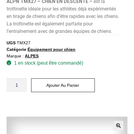
ALPN TMX27 – CHIEN EN DESCENTE –
est la
trottinette idéale pour les athlètes déjà expérimentés
en tirage de chiens afin d’être rapides avec les chiens.
La trottinette est également parfaite pour
l’entraînement avec de grandes équipes de chiens.
UGS
TMX27
Catégorie
Équipement pour chien
Marque :
ALPES
1 en stock (peut être commandé)
Ajouter Au Panier
A
l
t
e
r
n