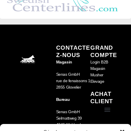
CONTACTE
GRAND
Z-NOUS
COMPTE
Magasin
Login B2B
Magasin
Senas GmbH
Musher
rue de fenaissons 1
Elevage
2855 Glovelier
ACHAT
Bureau
CLIENT
Senas GmbH
Selmattweg 39
Conditions générales de vente (CGV)
Équipement pour chien
Nourriture pour chien
Cage pour chien pour voiture – Sécurité, confort et fabrication sur mesure
4246 Wahlen b.
Laufen