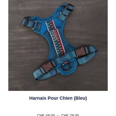
Harnais Pour Chien (bleu)
CHF
49.00
–
CHF
79.00