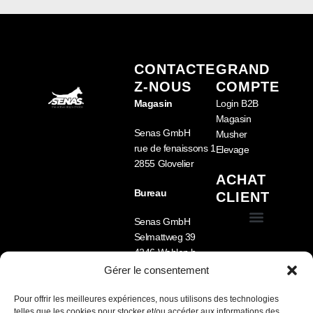
CONTACTE
GRAND
Z-NOUS
COMPTE
Magasin
Login B2B
Magasin
Senas GmbH
Musher
rue de fenaissons 1
Elevage
2855 Glovelier
ACHAT
Bureau
CLIENT
Senas GmbH
Selmattweg 39
Conditions générales de vente (CGV)
Équipement pour chien
Nourriture pour chien
Cage pour chien pour voiture – Sécurité, confort et fabrication sur mesure
4246 Wahlen b.
Laufen
Gérer le consentement
Tel.: +41 78 722 33
09
Pour offrir les meilleures expériences, nous utilisons des technologies
telles que les cookies pour stocker et/ou accéder aux informations des