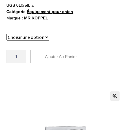
UGS
010refbla
Catégorie
Équipement pour chien
Marque :
MR KOPPEL
Taille
Ajouter Au Panier
A
l
t
e
r
n
a
t
i