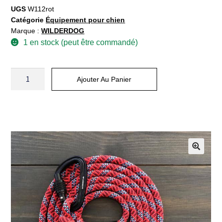
UGS
W112rot
Catégorie
Équipement pour chien
Marque :
WILDERDOG
1 en stock (peut être commandé)
Ajouter Au Panier
A
l
t
e
r
n
a
t
i
v
e