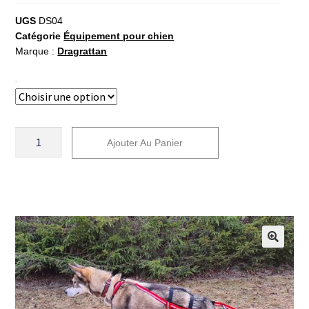
UGS
DS04
Catégorie
Équipement pour chien
Marque :
Dragrattan
Taille
Ajouter Au Panier
A
l
t
e
r
n
a
t
i