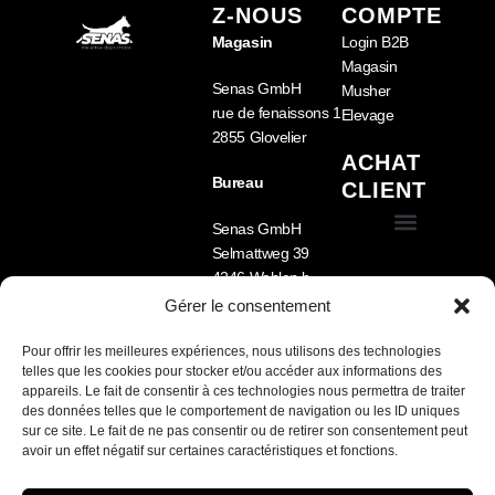
Z-NOUS
COMPTE
Magasin
Login B2B
Magasin
Senas GmbH
Musher
rue de fenaissons 1
Elevage
2855 Glovelier
ACHAT
Bureau
CLIENT
Senas GmbH
Selmattweg 39
Conditions générales de vente (CGV)
Équipement pour chien
Nourriture pour chien
Cage pour chien pour voiture – Sécurité, confort et fabrication sur mesure
4246 Wahlen b.
Laufen
Gérer le consentement
Tel.: +41 78 722 33
09
Pour offrir les meilleures expériences, nous utilisons des technologies
telles que les cookies pour stocker et/ou accéder aux informations des
Lu-Ve 8h -12h /
appareils. Le fait de consentir à ces technologies nous permettra de traiter
13h30 – 17h
des données telles que le comportement de navigation ou les ID uniques
sur ce site. Le fait de ne pas consentir ou de retirer son consentement peut
Nous parlons FR /
avoir un effet négatif sur certaines caractéristiques et fonctions.
DE / EN