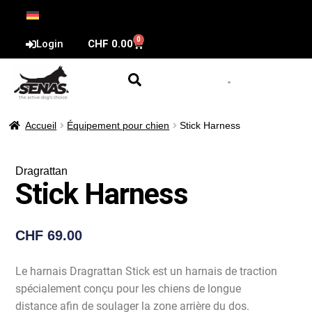
0
Login
CHF
0.00
Accueil
Équipement pour chien
Stick Harness
Dragrattan
Stick Harness
CHF
69.00
Le harnais Dragrattan Stick est un harnais de traction
spécialement conçu pour les chiens de longue
distance afin de soulager la zone arrière du dos.