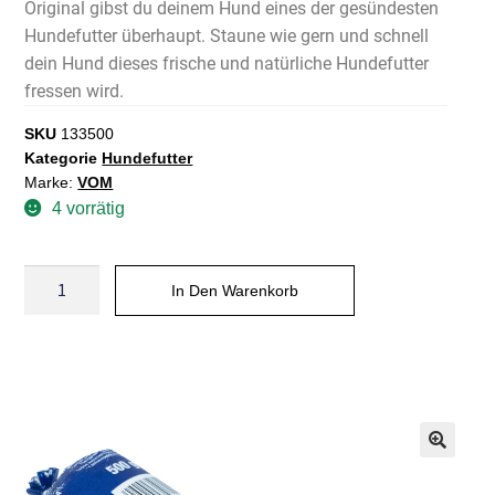
Original gibst du deinem Hund eines der gesündesten
Hundefutter überhaupt. Staune wie gern und schnell
dein Hund dieses frische und natürliche Hundefutter
fressen wird.
SKU
133500
Kategorie
Hundefutter
Marke:
VOM
4 vorrätig
In Den Warenkorb
A
l
t
e
r
n