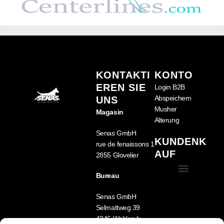
KONTAKTI
KONTO
EREN SIE
Login B2B
Abspeichern
UNS
Musher
Magasin
Alterung
Senas GmbH
KUNDENK
rue de fenaissons 1
AUF
2855 Glovelier
Bureau
Allgemeine Geschäftsbedingungen (GTC)
Mein Account
Senas GmbH
Selmattweg 39
4246 Wahlen b.