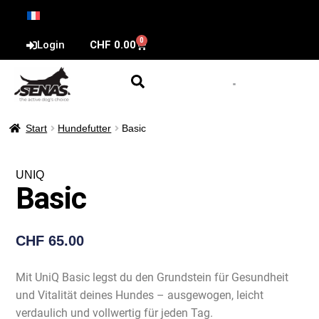
0
Login
CHF
0.00
Start
Hundefutter
Basic
UNIQ
Basic
CHF
65.00
Mit UniQ Basic legst du den Grundstein für Gesundheit
und Vitalität deines Hundes – ausgewogen, leicht
verdaulich und vollwertig für jeden Tag.