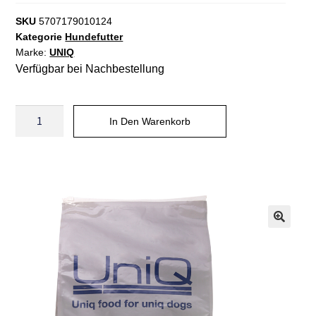
SKU
5707179010124
Kategorie
Hundefutter
Marke:
UNIQ
Verfügbar bei Nachbestellung
In Den Warenkorb
A
l
t
e
r
n
a
t
i
v