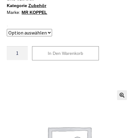
Kategorie
Zubehör
Marke:
MR KOPPEL
Taille
In Den Warenkorb
A
l
t
e
r
n
a
t
i
v