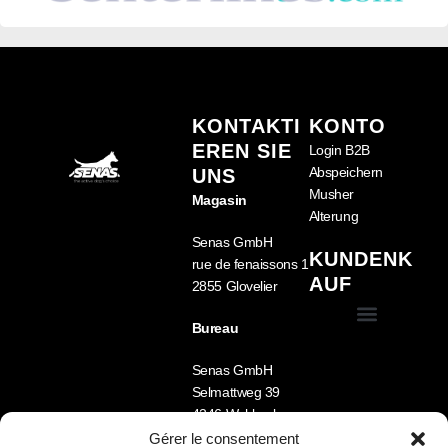
KONTAKTI
KONTO
EREN SIE
Login B2B
Abspeichern
UNS
Musher
Magasin
Alterung
Senas GmbH
KUNDENK
rue de fenaissons 1
AUF
2855 Glovelier
Bureau
Allgemeine Geschäftsbedingungen (GTC)
Mein Account
Senas GmbH
Selmattweg 39
4246 Wahlen b.
Laufen
Gérer le consentement