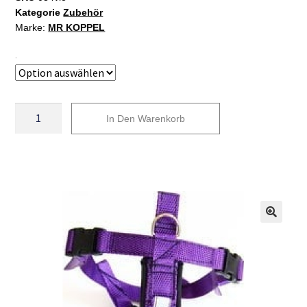
Kategorie
Zubehör
Marke:
MR KOPPEL
Taille
In Den Warenkorb
A
l
t
e
r
n
a
t
i
v