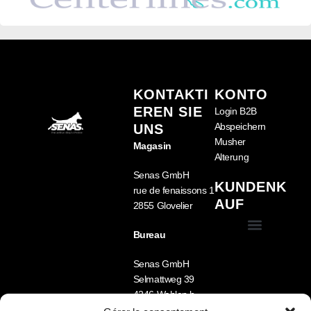
KONTAKTI
KONTO
EREN SIE
Login B2B
Abspeichern
UNS
Musher
Magasin
Alterung
Senas GmbH
KUNDENK
rue de fenaissons 1
AUF
2855 Glovelier
Bureau
Allgemeine Geschäftsbedingungen (GTC)
Mein Account
Senas GmbH
Selmattweg 39
4246 Wahlen b.
Laufen