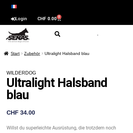
0
Login
CHF
0.00
Start
Zubehör
Ultralight Halsband blau
WILDERDOG
Ultralight Halsband
blau
CHF
34.00
Willst du superleichte Ausrüstung, die trotzdem noch