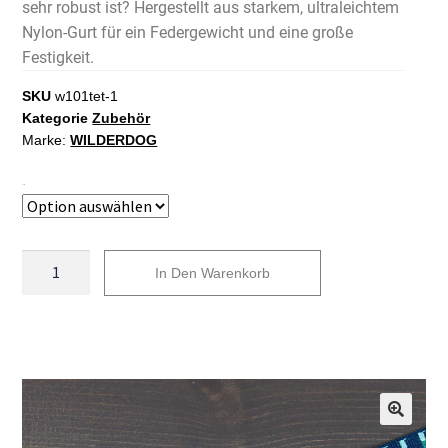
sehr robust ist? Hergestellt aus starkem, ultraleichtem
Nylon-Gurt für ein Federgewicht und eine große
Festigkeit.
SKU
w101tet-1
Kategorie
Zubehör
Marke:
WILDERDOG
Taille
In Den Warenkorb
A
l
t
e
r
n