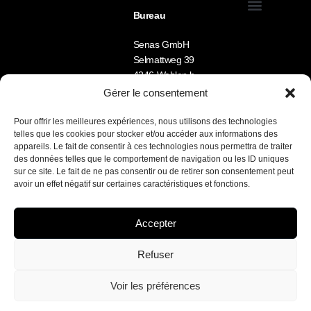
Bureau
Allgemeine Geschäftsbedingungen (GTC)
Mein Account
Senas GmbH
Selmattweg 39
4246 Wahlen b.
Laufen
Gérer le consentement
Tel.: +41 78 722 33
09
Pour offrir les meilleures expériences, nous utilisons des technologies
telles que les cookies pour stocker et/ou accéder aux informations des
Lu-Ve 8h -12h /
appareils. Le fait de consentir à ces technologies nous permettra de traiter
13h30 – 17h
des données telles que le comportement de navigation ou les ID uniques
sur ce site. Le fait de ne pas consentir ou de retirer son consentement peut
Nous parlons FR /
avoir un effet négatif sur certaines caractéristiques et fonctions.
DE / EN
Accepter
SENAS sarl / site développé par Marketamine.ch
Refuser
Français
(
Französisch
)
Deutsch
Voir les préférences