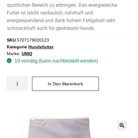
sportlichen Bereich zu erbringen. Das energiereiche
Futter ist leicht verdaulich, nahrhaft und
energiespendend und dank hohem Fettgehalt sehr
schmackhaft auch für gestresste Hunde.
SKU
5707179020123
Kategorie
Hundefutter
Marke:
UNIQ
19 vorrätig (kann nachbestellt werden)
In Den Warenkorb
A
l
t
e
r
n