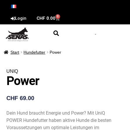
0
Login
CHF
0.00
Start
Hundefutter
Power
UNIQ
Power
CHF
69.00
Dein Hund braucht Energie und Power? Mit UniQ
POWER Hundefutter haben aktive Hunde die besten
Voraussetzungen um optimale Leistungen im