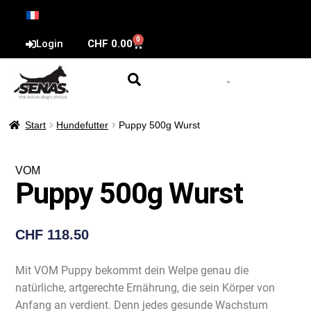
0
Login
CHF
0.00
Start
Hundefutter
Puppy 500g Wurst
VOM
Puppy 500g Wurst
CHF
118.50
Mit VOM Puppy bekommt dein Welpe genau die
natürliche, artgerechte Ernährung, die sein Körper von
Anfang an verdient. Denn jedes gesunde Wachstum