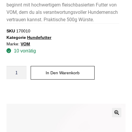
beginnt mit hochwertigem fleischbasierten Futter von
VOM, dem du als verantwortungsvoller Hundemensch
vertrauen kannst. Praktische 500g Würste.
SKU
170010
Kategorie
Hundefutter
Marke:
VOM
10 vorrätig
In Den Warenkorb
A
l
t
e
r
n
a