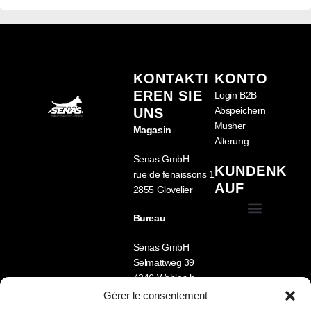
KONTAKTI
KONTO
EREN SIE
Login B2B
Abspeichern
UNS
Musher
Magasin
Alterung
Senas GmbH
KUNDENK
rue de fenaissons 1
AUF
2855 Glovelier
Bureau
Allgemeine Geschäftsbedingungen (GTC)
Mein Account
Senas GmbH
Selmattweg 39
4246 Wahlen b.
Laufen
Gérer le consentement
Tel.: +41 78 722 33